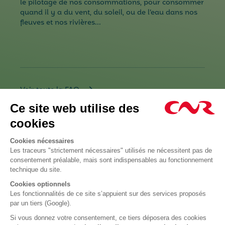
le pilotage de nos consommations, pour consommer
quand il y a du vent, du soleil, ou de l’eau dans nos
fleuves et nos rivières...
Voir toute la FAQ
Plan du site
Qui sommes-nous ?
Solaire
Éolien
Nos engagements