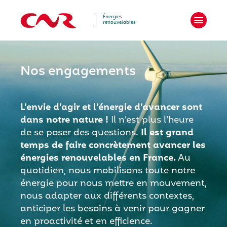
Aller
au
Énergies
renouvelables
contenu
Nos engagements
L’envie d’agir et l’énergie d’avancer sont
dans notre nature !
Il n’est plus l’heure
de se poser des questions.
Il est grand
temps de faire concrètement avancer les
énergies renouvelables en France.
Au
quotidien, nous mobilisons toute notre
énergie pour nous mettre en mouvement,
nous adapter aux différents contextes,
anticiper les besoins à venir pour gagner
en proactivité et en efficience.